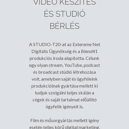
VIDEÓ KÉSZÍTÉS
ÉS STUDIÓ
BÉRLÉS
A STUDIO-T20-at az Extereme Net
Digitális Ügynökség és a Blend41
produkciós iroda alapította. Célunk
egy olyan stream, YouTube, podcast
és broadcast stúdió létrehozása
volt, amelyben saját és ügyféleink
produkcióinak gyártása mellett ki
tudjuk szolgálni teljes skálán a
cégek és saját tartalmat előállító
ügyfelik igényeit is.
Film és műsorgyártás mellett igény
esetén teljes körű digital marketing,