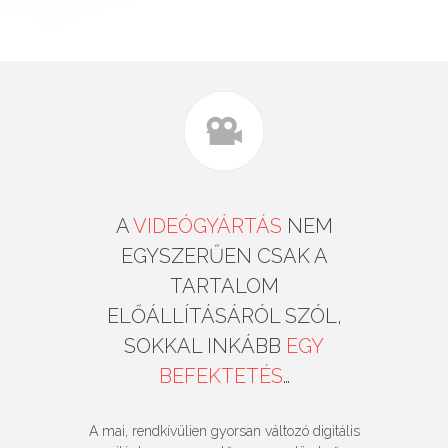
A
VIDEÓGYÁRTÁS
NEM
EGYSZERŰEN CSAK A
TARTALOM
ELŐÁLLÍTÁSÁRÓL SZÓL,
SOKKAL INKÁBB
EGY
BEFEKTETÉS
…
A mai, rendkívülien gyorsan változó digitális