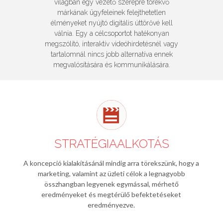
világban egy vezető szerepre törekvő
márkának ügyfeleinek felejthetetlen
élményeket nyújtó digitális úttörővé kell
válnia. Egy a célcsoportot hatékonyan
megszólító, interaktív videóhirdetésnél vagy
tartalomnál nincs jobb alternatíva ennek
megvalósítására és kommunikálására.
STRATÉGIAALKOTÁS
A koncepció kialakításánál mindig arra törekszünk, hogy a
marketing, valamint az üzleti célok a legnagyobb
összhangban legyenek egymással, mérhető
eredményeket és megtérülő befektetéseket
eredményezve.